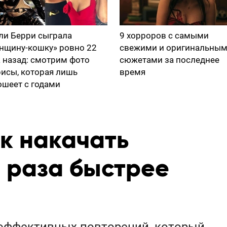
ли Берри сыграла
9 хорроров с самыми
нщину-кошку» ровно 22
свежими и оригинальны
а назад: смотрим фото
сюжетами за последнее
рисы, которая лишь
время
ошеет с годами
ак накачать
 раза быстрее