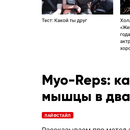
Тест: Какой ты друг
Хол
«Же
год
акт
хор
Myo-Reps: к
мышцы в два
ЛАЙФСТАЙЛ