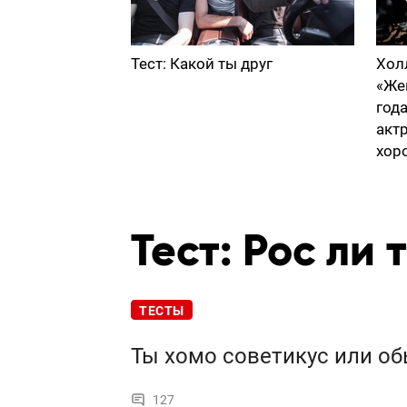
Тест: Какой ты друг
Хол
«Же
год
акт
хор
Тест: Рос ли
ТЕСТЫ
Ты хомо советикус или о
127