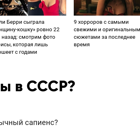
ли Берри сыграла
9 хорроров с самыми
нщину-кошку» ровно 22
свежими и оригинальны
а назад: смотрим фото
сюжетами за последнее
рисы, которая лишь
время
ошеет с годами
 ты в СССР?
бычный сапиенс?