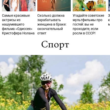
Самые красивые
Сколько должна
Угадайте советские
З
актрисы из
зарабатывать
мультфильмы про
к
нашумевшего
женщина в браке:
гостей: вы не
м
фильма «Одиссея»
окончательный
проходите, если
Кристофера Нолана
ответ
росли в СССР!
Спорт