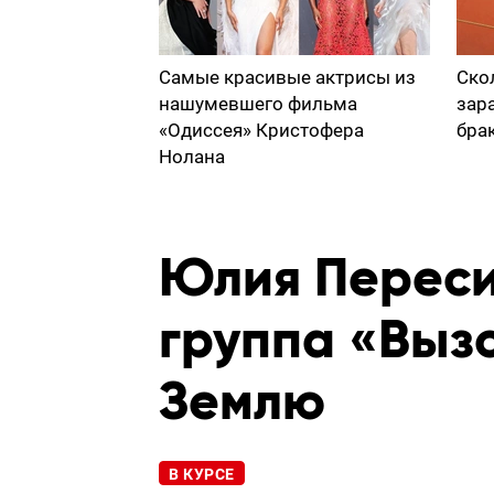
Самые красивые актрисы из
Ско
нашумевшего фильма
зар
«Одиссея» Кристофера
бра
Нолана
Юлия Переси
группа «Выз
Землю
В КУРСЕ