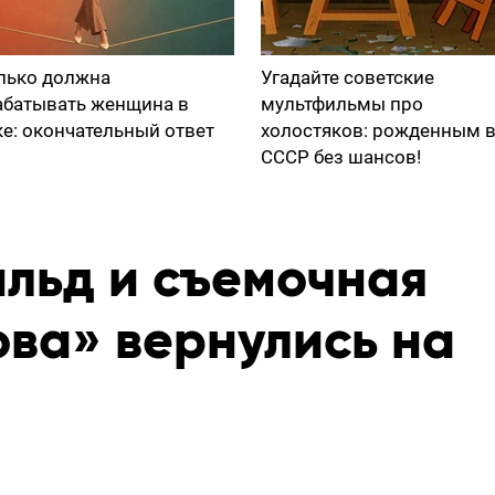
лько должна
Угадайте советские
абатывать женщина в
мультфильмы про
ке: окончательный ответ
холостяков: рожденным 
СССР без шансов!
льд и съемочная
ова» вернулись на