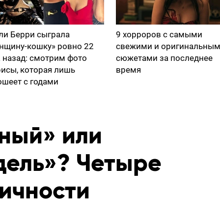
ли Берри сыграла
9 хорроров с самыми
нщину-кошку» ровно 22
свежими и оригинальны
а назад: смотрим фото
сюжетами за последнее
рисы, которая лишь
время
ошеет с годами
ный» или
дель»? Четыре
личности