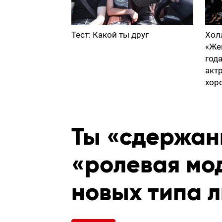
Тест: Какой ты друг
Хол
«Же
год
акт
хор
Ты «сдержан
«ролевая мо
новых типа 