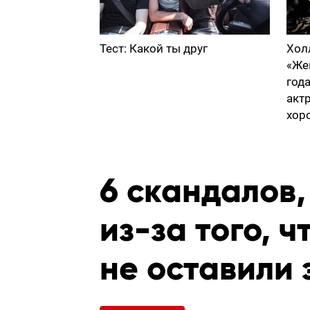
Тест: Какой ты друг
Хол
«Же
год
акт
хор
6 скандалов
из-за того, 
не оставили