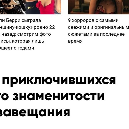
ли Берри сыграла
9 хорроров с самыми
нщину-кошку» ровно 22
свежими и оригинальны
а назад: смотрим фото
сюжетами за последнее
рисы, которая лишь
время
ошеет с годами
, приключившихся
что знаменитости
 завещания