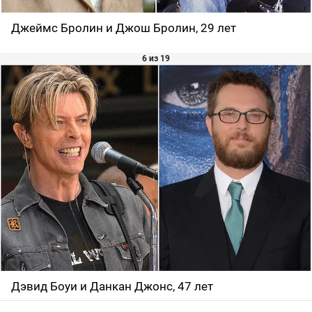
Джеймс Бролин и Джош Бролин, 29 лет
6 из 19
Дэвид Боуи и Данкан Джонс, 47 лет