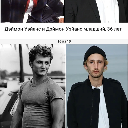
Дэймон Уэйанс и Дэймон Уэйанс младший, 36 лет
16 из 19