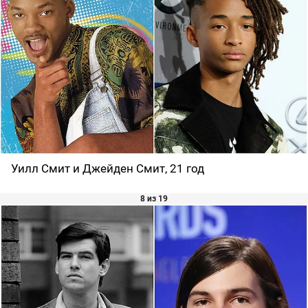
Уилл Смит и Джейден Смит, 21 год
8 из 19