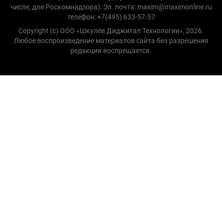
числе, для Роскомнадзора): Эл. почта: maxim@maximonline.ru
телефон: +7(495) 633-57-57
Copyright (с) ООО «Шкулёв Диджитал Технологии», 2026.
Любое воспроизведение материалов сайта без разрешения
редакции воспрещается.