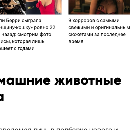
ли Берри сыграла
9 хорроров с самыми
нщину-кошку» ровно 22
свежими и оригинальны
а назад: смотрим фото
сюжетами за последнее
рисы, которая лишь
время
ошеет с годами
машние животные
а