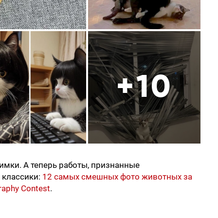
+10
имки. А теперь работы, признанные
 классики:
12 самых смешных фото животных за
aphy Contest
.