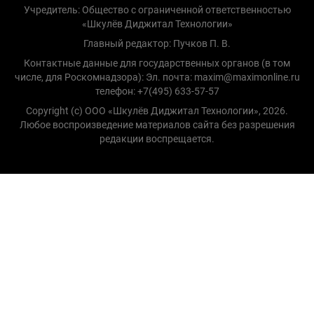
Учредитель: Общество с ограниченной ответственностью
«Шкулёв Диджитал Технологии»
Главный редактор: Пучков П. В.
Контактные данные для государственных органов (в том
числе, для Роскомнадзора): Эл. почта: maxim@maximonline.ru
телефон: +7(495) 633-57-57
Copyright (с) ООО «Шкулёв Диджитал Технологии», 2026.
Любое воспроизведение материалов сайта без разрешения
редакции воспрещается.