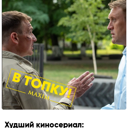
Худший киносериал: