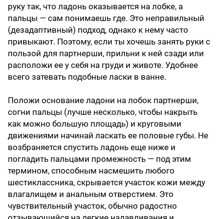
руку так, что ладонь оказывается на лобке, а
пальцы — сам понимаешь где. Это неправильный
(дезадаптивный) подход, однако к нему часто
привыкают. Поэтому, если ты хочешь занять руки с
пользой для партнерши, прильни к ней сзади или
расположи ее у себя на груди и животе. Удобнее
всего затевать подобные ласки в ванне.
Положи основание ладони на лобок парт­нерши,
согни пальцы (лучше несколько, чтобы накрыть
как можно большую площадь) и круговыми
движениями начинай ласкать ее половые губы. Не
возбраняется спустить ладонь еще ниже и
погладить пальцами промежность — под этим
термином, способным насмешить любого
шестиклассника, скрывается участок кожи между
влагалищем и анальным отверстием. Это
чувствительный участок, обычно радостно
отзывающийся на легкие надавливания и