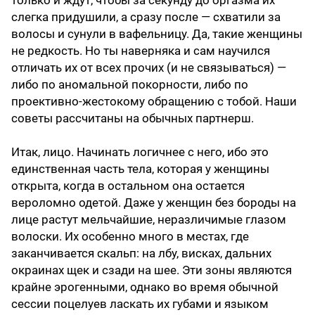
только и ждут, чтобы за секунду до оргазма их
слегка придушили, а сразу после — схватили за
волосы и сунули в вафельницу. Да, такие женщины
не редкость. Но ты наверняка и сам научился
отличать их от всех прочих (и не связываться) —
либо по аномальной покорности, либо по
проективно-жестокому обращению с тобой. Наши
советы рассчитаны на обычных партнерш.
Итак, лицо. Начинать логичнее с него, ибо это
единственная часть тела, которая у женщины
открыта, когда в остальном она остается
вероломно одетой. Даже у женщин без бороды на
лице растут мельчайшие, неразличимые глазом
волоски. Их особенно много в местах, где
заканчивается скальп: на лбу, висках, дальних
окраинах щек и сзади на шее. Эти зоны являются
крайне эрогенными, однако во время обычной
сессии поцелуев ласкать их губами и языком