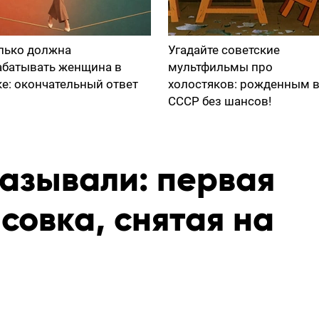
лько должна
Угадайте советские
абатывать женщина в
мультфильмы про
ке: окончательный ответ
холостяков: рожденным 
СССР без шансов!
казывали: первая
совка, снятая на