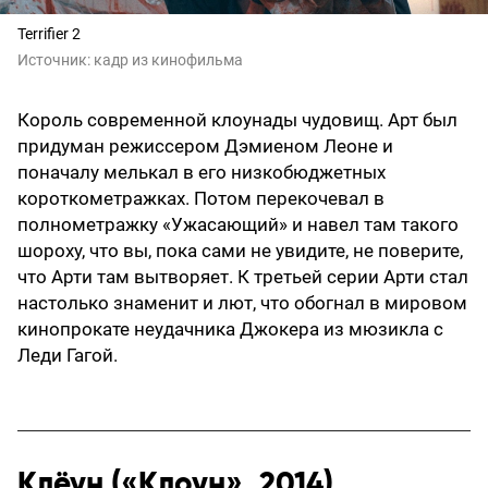
Terrifier 2
Источник:
кадр из кинофильма
Король современной клоунады чудовищ. Арт был
придуман режиссером Дэмиеном Леоне и
поначалу мелькал в его низкобюджетных
короткометражках. Потом перекочевал в
полнометражку «Ужасающий» и навел там такого
шороху, что вы, пока сами не увидите, не поверите,
что Арти там вытворяет. К третьей серии Арти стал
настолько знаменит и лют, что обогнал в мировом
кинопрокате неудачника Джокера из мюзикла с
Леди Гагой.
Клёун («Клоун», 2014)