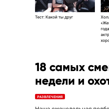
Тест: Какой ты друг
Хол
«Же
год
акт
хор
18 самых см
недели и охо
РАЗВЛЕЧЕНИЯ