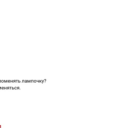
 поменять лампочку?
меняться.
И