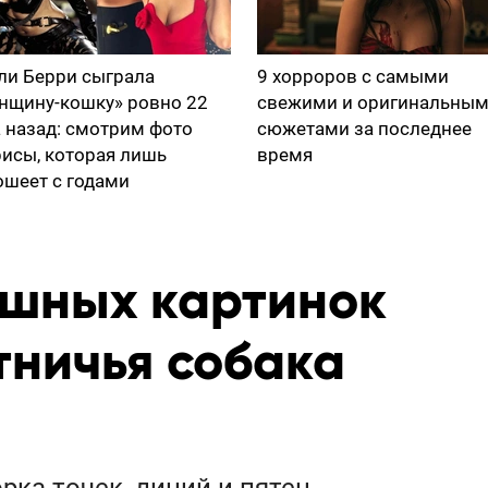
ли Берри сыграла
9 хорроров с самыми
нщину-кошку» ровно 22
свежими и оригинальны
а назад: смотрим фото
сюжетами за последнее
рисы, которая лишь
время
ошеет с годами
ешных картинок
тничья собака