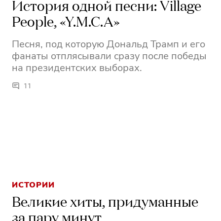
История одной песни: Village
People, «Y.M.C.A»
Песня, под которую Дональд Трамп и его
фанаты отплясывали сразу после победы
на президентских выборах.
11
ИСТОРИИ
Великие хиты, придуманные
за пару минут