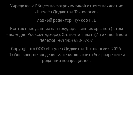
Учредитель: Общество с ограниченной ответственностью
«Шкулёв Диджитал Технологии»
Главный редактор: Пучков П. В.
Контактные данные для государственных органов (в том
числе, для Роскомнадзора): Эл. почта: maxim@maximonline.ru
телефон: +7(495) 633-57-57
Copyright (с) ООО «Шкулёв Диджитал Технологии», 2026.
Любое воспроизведение материалов сайта без разрешения
редакции воспрещается.