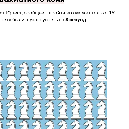
от IQ-тест, сообщает: пройти его может только 1%
 не забыли: нужно успеть за
8 секунд
.