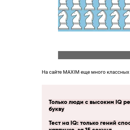
На сайте MAXIM еще много классных 
Только люди с высоким IQ ре
букву
Тест на IQ: только гений сп