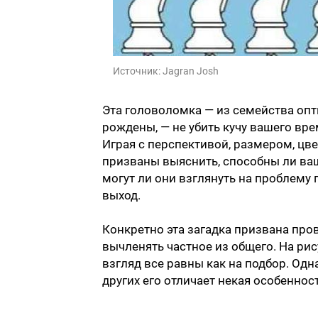
Источник:
Jagran Josh
Эта головоломка — из семейства опт
рождены, — не убить кучу вашего вре
Играя с перспективой, размером, цв
призваны выяснить, способны ли ваш
могут ли они взглянуть на проблему
выход.
Конкретно эта загадка призвана пров
вычленять частное из общего. На ри
взгляд все равны как на подбор. Одн
других его отличает некая особеннос