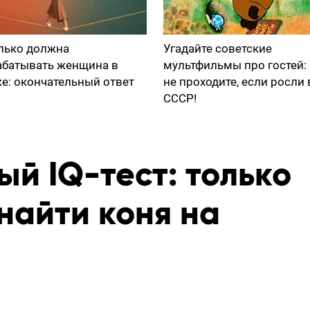
лько должна
Угадайте советские
абатывать женщина в
мультфильмы про гостей:
ке: окончательный ответ
не проходите, если росли 
СССР!
й IQ-тест: только
найти коня на