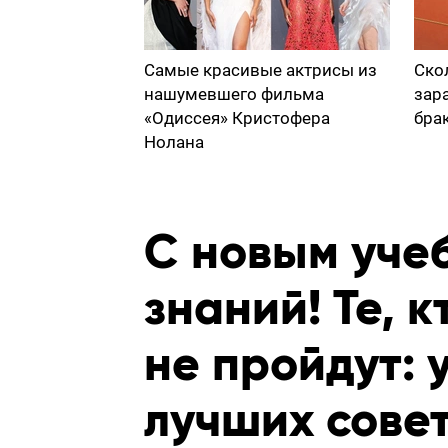
Самые красивые актрисы из
Ско
нашумевшего фильма
зар
«Одиссея» Кристофера
бра
Нолана
С новым уче
знаний! Те, к
не пройдут: 
лучших совет