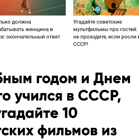
лько должна
Угадайте советские
абатывать женщина в
мультфильмы про гостей:
ке: окончательный ответ
не проходите, если росли 
СССР!
бным годом и Днем
то учился в СССР,
угадайте 10
ских фильмов из