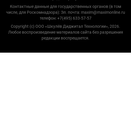
Контактные данные для государственных органов (в том
числе, для Роскомнадзора): Эл. почта: maxim@maximonline.ru
телефон: +7(495) 633-57-57
Copyright (с) ООО «Шкулёв Диджитал Технологии», 2026.
Любое воспроизведение материалов сайта без разрешения
редакции воспрещается.