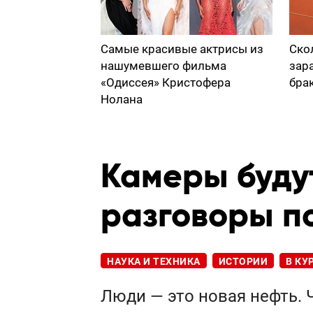
Самые красивые актрисы из
Ско
нашумевшего фильма
зар
«Одиссея» Кристофера
бра
Нолана
Камеры буду
разговоры п
НАУКА И ТЕХНИКА
ИСТОРИИ
В КУ
Люди — это новая нефть. 