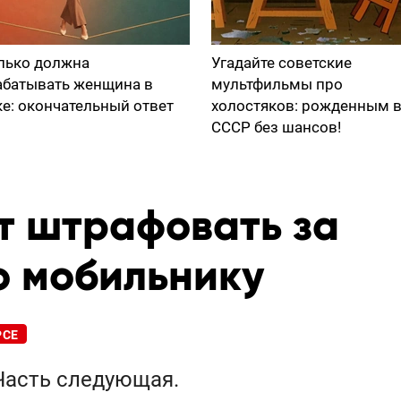
лько должна
Угадайте советские
абатывать женщина в
мультфильмы про
ке: окончательный ответ
холостяков: рожденным 
СССР без шансов!
т штрафовать за
о мобильнику
РСЕ
Часть следующая.