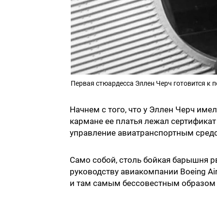
Первая стюардесса Эллен Черч готовится к п
Начнем с того, что у Эллен Черч им
кармане еe платья лежал сертификат 
управление авиатранспортным сред
Само собой, столь бойкая барышня р
руководству авиакомпании Boeing Air 
и там самым бессовестным образом о