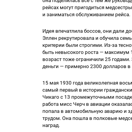
она поделилась все с тем же руково
рейсах могут пригодиться медсестр
и заниматься обслуживанием рейса.
Идея впечатлила боссов, они дали до
Эллен рекрутировала и обучила семь 
критерии были строгими. Из-за тесн
быть невысокого роста — максимум 1
возраст тоже ограничили 25 годами.
деньги — примерно 2300 долларов в 
15 мая 1930 года великолепная вось
самый первый в истории граждански
Чикаго с 13 промежуточными посадка
работа мисс Черч в авиации оказалас
попала в автомобильную аварию и з
трудом. Она пошла в полковые медсе
наград.