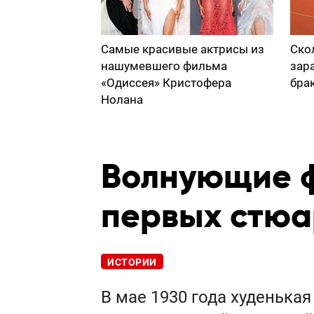
Самые красивые актрисы из
Ско
нашумевшего фильма
зар
«Одиссея» Кристофера
бра
Нолана
Волнующие ф
первых стюа
ИСТОРИИ
В мае 1930 года худенька