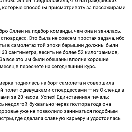
дством. Эллен предположила, что на гражданских
ы, которые способны присматривать за пассажирами
бро Эллен на подбор команды, чем она и занялась.
стюардесс. Это была не совсем простая задача, ибо
оты в самолетах той эпохи барышни должны были
63 сантиметра, весить не более 52 килограммов,
 За все это им были обещаны вполне хорошие
месяц в пересчете на сегодняшний курс.
мерка поднялась на борт самолета и совершила
й полет с девушками-стюардессами — из Окленда в
ми за 20 часов. Успех! Единственная печаль:
ь недолгой, буквально через полтора года она
доровье уже не позволило заниматься подобным
стры, где сделала славную карьеру и удостоилась