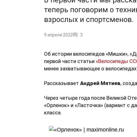
В первой части мы расска
теперь поговорим о техни
взрослых и спортсменов.
9 апреля 2022
3
Об истории велосипедов «Мишки», «Др
первой части статьи
«Велосипеды ССС
менее захватывающее о велосипедах
Рассказывает
Андрей Мятиев
, созд
Через четыре года после Великой От
«Орленок» и «Ласточка» (вариант с д
класса.