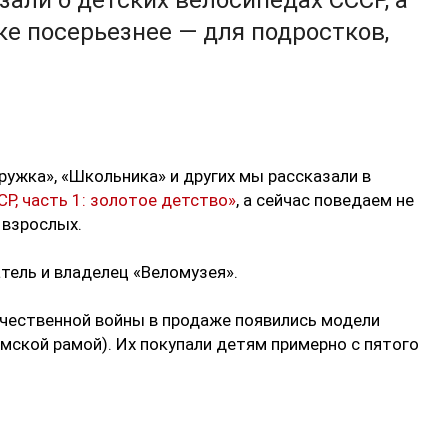
зали о детских велосипедах СССР, а
ке посерьезнее — для подростков,
ужка», «Школьника» и других мы рассказали в
Р, часть 1: золотое детство»
, а сейчас поведаем не
 взрослых.
атель и владелец «Веломузея».
ечественной войны в продаже появились модели
амской рамой). Их покупали детям примерно с пятого