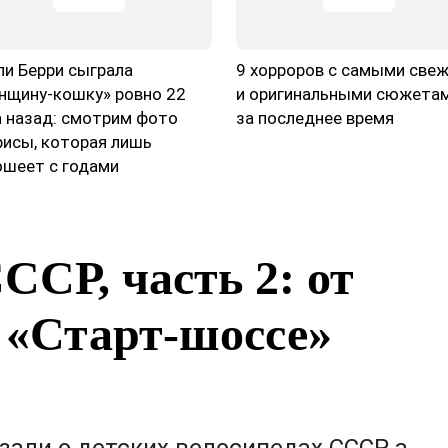
ли Берри сыграла
9 хорроров с самыми све
нщину-кошку» ровно 22
и оригинальными сюжета
а назад: смотрим фото
за последнее время
рисы, которая лишь
ошеет с годами
ССР, часть 2: от
 «Старт-шоссе»