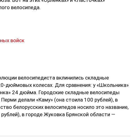
юза. Вот на этих «Орленках» и «Ласточках»
лого велосипеда.
ных войск
волюции велосипедиста вклинились складные
20-дюймовых колесах. Для сравнения: у «Школьника»
енка» 24 дюйма. Городские складные велосипеды
 Перми делали «Каму» (она стоила 100 рублей), в
ство белорусских велосипедов носило это название,
 рублей), в городе Жуковка Брянской области —