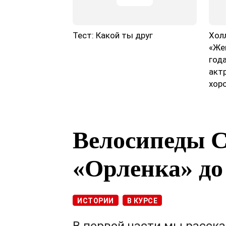
Тест: Какой ты друг
Хол
«Же
год
акт
хор
Велосипеды С
«Орленка» до
ИСТОРИИ
В КУРСЕ