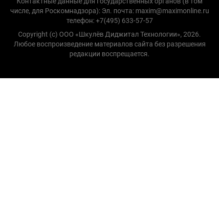
Контактные данные для государственных органов (в том
числе, для Роскомнадзора): Эл. почта: maxim@maximonline.ru
телефон: +7(495) 633-57-57
Copyright (с) ООО «Шкулёв Диджитал Технологии», 2026.
Любое воспроизведение материалов сайта без разрешения
редакции воспрещается.