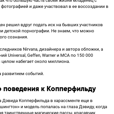
 Так что большую часть своей жизни младенец с
фотографией и даже участвовал в ее воссоздании в
лден решил вдруг подать иск на бывших участников
ии детской порнографии. Не знаем, что можно
ого сознания.
ледников Nirvana, дизайнера и автора обложки, а
 Universal, Geffen, Warner и MCA по 150 000
 целом набегает около миллиона.
а развитием событий.
го поведения к Копперфильду
 Дэвида Копперфильда в харассменте еще в
шингтон» и модель попалась на глаза Дэвиду, когда
ая таинственные магические пассы, красавчик