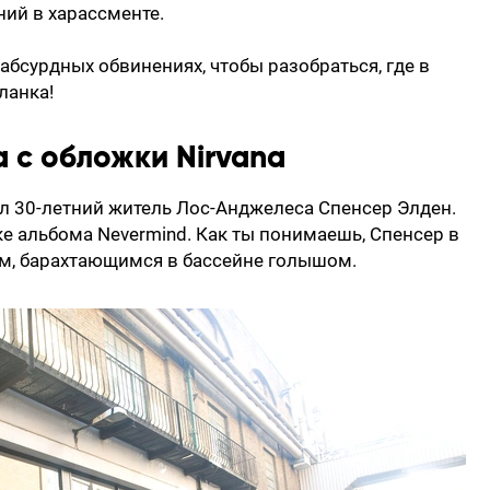
ий в харассменте.
абсурдных обвинениях, чтобы разобраться, где в
ланка!
а с обложки Nirvana
л 30-летний житель Лос-Анджелеса Спенсер Элден.
е альбома Nevermind. Как ты понимаешь, Спенсер в
м, барахтающимся в бассейне голышом.