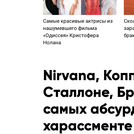
Самые красивые актрисы из
Ско
нашумевшего фильма
зар
«Одиссея» Кристофера
бра
Нолана
Nirvana, Коп
Сталлоне, Бр
самых абсур
харассменте