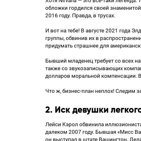
Хотя Nirvana — это все-таки легенда.
обложки гордился своей знаменитой 
2016 году. Правда, в трусах.
И вот на тебе! В августе 2021 года Э
группы, обвинив их в распространен
придумать страшнее для американск
Бывший младенец требует со всех нас
также со звукозаписывающих компаний
долларов моральной компенсации. В
Что ж, бизнес-план неплох! Следим з
2. Иск девушки легко
Лейси Кэрол обвинила иллюзиониста
далеком 2007 году. Бывшая «Мисс Ва
он выступал в штате Вашингтон. Дел