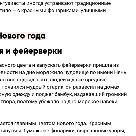
энтузиасты иногда устраивают традиционные
стиле — с красными фонариками, уличными
Нового года
я и фейерверки
сного цвета и запускать фейерверки пришла из
ревности на дне моря жило чудовище по имени Нянь.
ело все подряд: скот, людей и даже вредные
е появился мудрый старик, он развесил на домах
сную одежду и поджег бамбук, издававший громкий
отпора, поэтому убежало на дно морское навеки
тается главным цветом нового года. Красным
дотянуться: бумажные фонарики, вырезанные узоры,