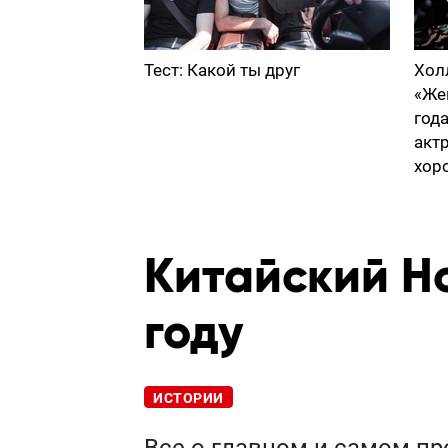
Тест: Какой ты друг
Хол
«Же
год
акт
хор
Китайский Но
году
ИСТОРИИ