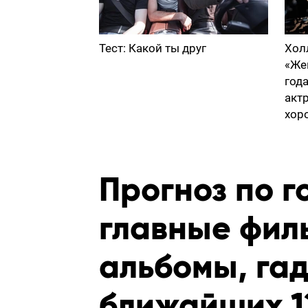
Тест: Какой ты друг
Хол
«Же
год
акт
хор
Прогноз по г
главные фил
альбомы, га
ближайших 1