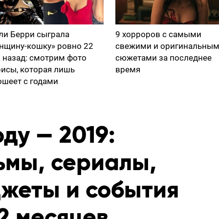
ли Берри сыграла
9 хорроров с самыми
нщину-кошку» ровно 22
свежими и оригинальны
а назад: смотрим фото
сюжетами за последнее
рисы, которая лишь
время
ошеет с годами
оду — 2019:
ьмы, сериалы,
джеты и события
2 месяцев