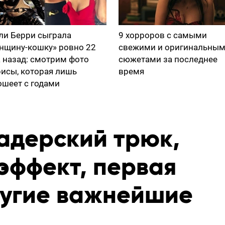
ли Берри сыграла
9 хорроров с самыми
нщину-кошку» ровно 22
свежими и оригинальны
а назад: смотрим фото
сюжетами за последнее
рисы, которая лишь
время
ошеет с годами
адерский трюк,
эффект, первая
ругие важнейшие