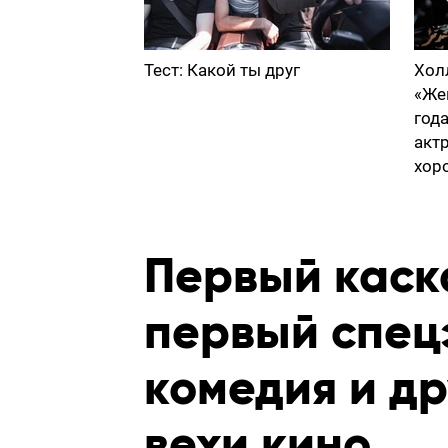
Тест: Какой ты друг
Хол
«Же
год
акт
хор
Первый каск
первый спец
комедия и д
вехи кино