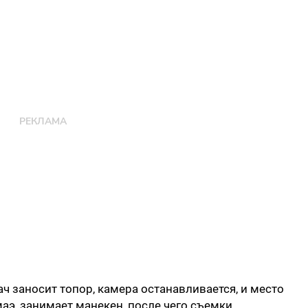
ач заносит топор, камера останавливается, и место
омаэ, занимает манекен, после чего съемки