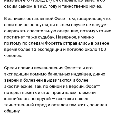
называл его «город Z») он отправился вместе со
своим сыном в 1925 году и таинственно исчез.
В записке, оставленной Фосеттом, говорилось, что,
если они не вернутся, ни в коем случае не следует
снаряжать спасательную операцию, потому что «их
постигнет та же судьба». Наверное, именно
поэтому по следам Фосетта отправились в разное
время более 13 экспедиций и погибло около 100
человек.
Среди причин исчезновения Фосетта и его
экспедиции помимо банальных индейцев, диких
зверей и болезней выдвигаются и более
экзотические. Так, по одной из версий, Фосетт
потерял память и стал правителем племени
каннибалов, по другой — все-таки нашел
таинственный город и остался там жить, основав
общину.