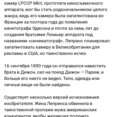
камер LPCCP MkII, прототипа киносъемочного
аппарата, мог бы стать родоначальником целого
жанра, ведь его камера была запатентована во
Франции за полтора года до появления
кинетографа Эдисона и почти за семь лет до
создания братьями Люмьер аппарата под
названием «синематограф». Лепренс планировал
запатентовать камеру в Великобритании для
рекламы в США, но таинственно исчез.
16 сентября 1890 года он отправился навестить
брата в Дижон, сел на поезд Дижон — Париж, и
больше его никто не видел. Тело, одежда или
личные вещи не были найдены.
Существует несколько версий исчезновения
изобретателя. Жена Лепренса обвинила в
таинственной пропаже мужа американских
конкурентов, якобы желавших получить