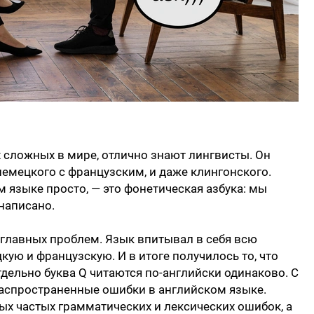
х сложных в мире, отлично знают лингвисты. Он
немецкого с французским, и даже клингонского.
м языке просто, — это фонетическая азбука: мы
 написано.
з главных проблем. Язык впитывал в себя всю
ую и французскую. И в итоге получилось то, что
отдельно буква Q читаются по-английски одинаково. С
аспространенные ошибки в английском языке.
х частых грамматических и лексических ошибок, а