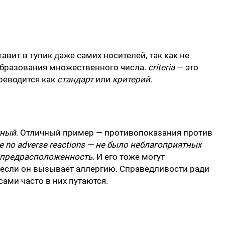
авит в тупик даже самих носителей, так как не
образования множественного числа.
criteria
— это
ереводится как
стандарт
или
критерий
.
тный
. Отличный пример — противопоказания против
re no adverse reactions — не было неблагоприятных
епредрасположенность
. И его тоже могут
 если он вызывает аллергию. Справедливости ради
сами часто в них путаются.