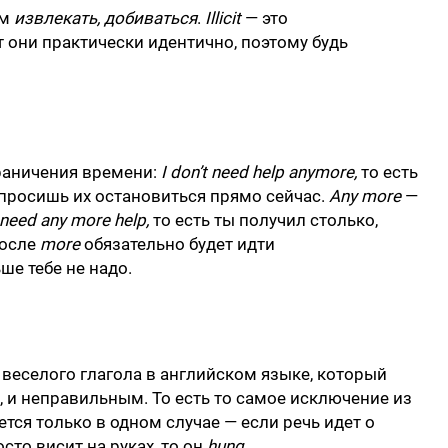
ем
извлекать, добиваться
.
Illicit
— это
ат они практически идентично, поэтому будь
раничения времени:
I don’t need help anymore,
то есть
 просишь их остановиться прямо сейчас.
Any more
—
t need any more help,
то есть ты получил столько,
после
more
обязательно будет идти
ше тебе не надо.
веселого глагола в английском языке, который
 и неправильным. То есть то самое исключение из
тся только в одном случае — если речь идет о
то висит на руках, то он
hung
.