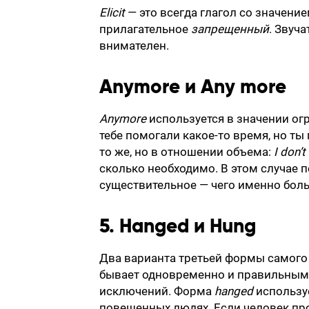
Elicit
— это всегда глагол со значени
прилагательное
запрещенный
. Звуч
внимателен.
Anymore и Any more
Anymore
используется в значении ог
тебе помогали какое-то время, но ты
то же, но в отношении объема:
I don’
сколько необходимо. В этом случае 
существительное — чего именно боль
5. Hanged и Hung
Два варианта третьей формы самого 
бывает одновременно и правильным,
исключений. Форма
hanged
используе
повешенных людях. Если человек прос