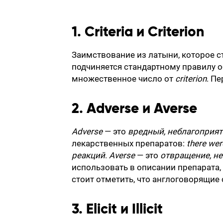
1. Criteria и Criterion
Заимствование из латыни, которое ст
подчиняется стандартному правилу 
множественное число от
criterion
. П
2. Adverse и Averse
Adverse
— это
вредный, неблагоприя
лекарственных препаратов:
there we
реакций
.
Averse
— это
отвращение, н
использовать в описании препарата,
стоит отметить, что англоговорящие 
3. Elicit и Illicit