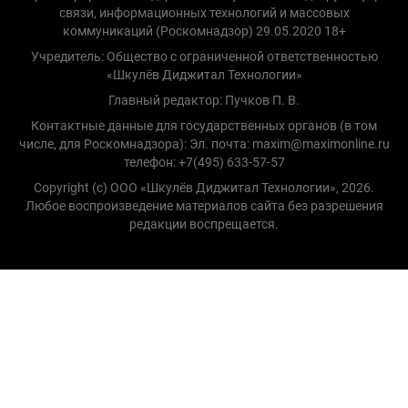
связи, информационных технологий и массовых
коммуникаций (Роскомнадзор) 29.05.2020 18+
Учредитель: Общество с ограниченной ответственностью
«Шкулёв Диджитал Технологии»
Главный редактор: Пучков П. В.
Контактные данные для государственных органов (в том
числе, для Роскомнадзора): Эл. почта: maxim@maximonline.ru
телефон: +7(495) 633-57-57
Copyright (с) ООО «Шкулёв Диджитал Технологии», 2026.
Любое воспроизведение материалов сайта без разрешения
редакции воспрещается.