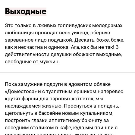
Выходные
Это только в лживых голливудских мелодрамах
любовницы проводят весь уикенд, обернув
зареванное лицо подушкой. Дескать, боже, боже,
как я несчастна и одинока! Ага, как бы не так! В
действительности девушки обожают выходные,
свободные от мужчин.
Пока замужние подруги в ядовитом облаке
«Доместоса» и с туалетным ершиком наперевес
крутят фарши для паровых котлеток, мы
наслаждаемся жизнью. Проснуться в полдень,
щегольнуть в бассейне новым купальником,
построить глазки аппетитному брюнету за
соседним столиком в кафе, куда мы пришли с
подружками посплетничать, — это ли не есть