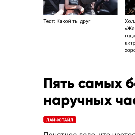
Тест: Какой ты друг
Хол
«Же
год
акт
хор
Пять самых 
наручных ча
ЛАЙФСТАЙЛ