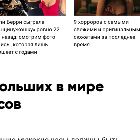
ли Берри сыграла
9 хорроров с самыми
нщину-кошку» ровно 22
свежими и оригинальны
а назад: смотрим фото
сюжетами за последнее
рисы, которая лишь
время
ошеет с годами
больших в мире
сов