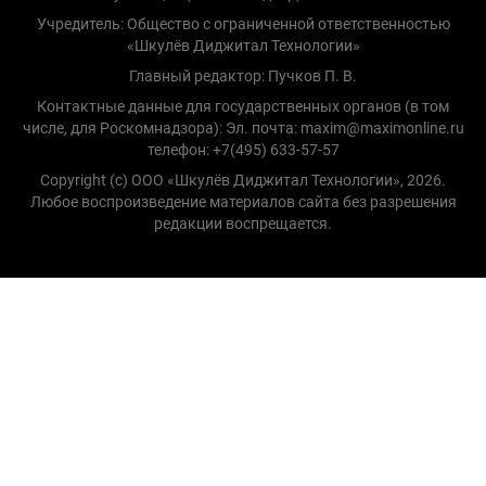
Учредитель: Общество с ограниченной ответственностью
«Шкулёв Диджитал Технологии»
Главный редактор: Пучков П. В.
Контактные данные для государственных органов (в том
числе, для Роскомнадзора): Эл. почта: maxim@maximonline.ru
телефон: +7(495) 633-57-57
Copyright (с) ООО «Шкулёв Диджитал Технологии», 2026.
Любое воспроизведение материалов сайта без разрешения
редакции воспрещается.