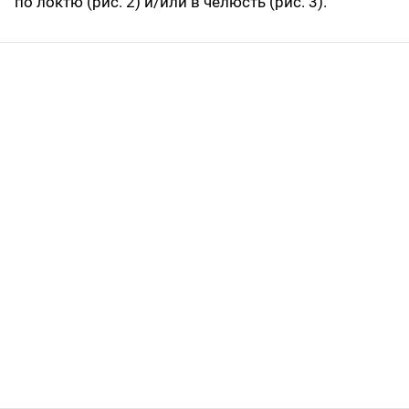
по локтю (рис. 2) и/или в челюсть (рис. 3).