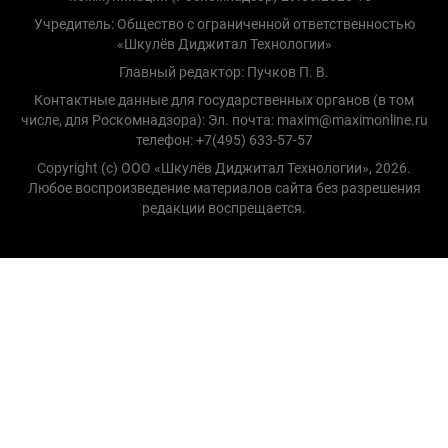
Учредитель: Общество с ограниченной ответственностью
«Шкулёв Диджитал Технологии»
Главный редактор: Пучков П. В.
Контактные данные для государственных органов (в том
числе, для Роскомнадзора): Эл. почта: maxim@maximonline.ru
телефон: +7(495) 633-57-57
Copyright (с) ООО «Шкулёв Диджитал Технологии», 2026.
Любое воспроизведение материалов сайта без разрешения
редакции воспрещается.