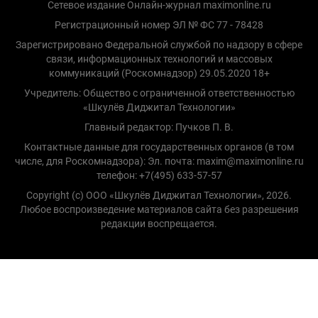
Сетевое издание Онлайн-журнал maximonline.ru
Регистрационный номер ЭЛ № ФС 77 - 78428
Зарегистрировано Федеральной службой по надзору в сфере
связи, информационных технологий и массовых
коммуникаций (Роскомнадзор) 29.05.2020 18+
Учредитель: Общество с ограниченной ответственностью
«Шкулёв Диджитал Технологии»
Главный редактор: Пучков П. В.
Контактные данные для государственных органов (в том
числе, для Роскомнадзора): Эл. почта: maxim@maximonline.ru
телефон: +7(495) 633-57-57
Copyright (с) ООО «Шкулёв Диджитал Технологии», 2026.
Любое воспроизведение материалов сайта без разрешения
редакции воспрещается.