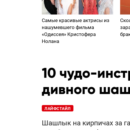
Самые красивые актрисы из
Ско
нашумевшего фильма
зар
«Одиссея» Кристофера
бра
Нолана
10 чудо-инст
дивного ша
ЛАЙФСТАЙЛ
Шашлык на кирпичах за г