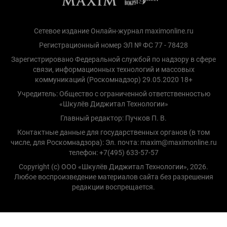
Сетевое издание Онлайн-журнал maximonline.ru
Регистрационный номер ЭЛ № ФС 77 - 78428
Зарегистрировано Федеральной службой по надзору в сфере
связи, информационных технологий и массовых
коммуникаций (Роскомнадзор) 29.05.2020 18+
Учредитель: Общество с ограниченной ответственностью
«Шкулёв Диджитал Технологии»
Главный редактор: Пучков П. В.
Контактные данные для государственных органов (в том
числе, для Роскомнадзора): Эл. почта: maxim@maximonline.ru
телефон: +7(495) 633-57-57
Copyright (с) ООО «Шкулёв Диджитал Технологии», 2026.
Любое воспроизведение материалов сайта без разрешения
редакции воспрещается.