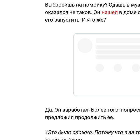
Выбросишь на помойку? Сдашь в муз
оказался не таков. Он
нашел
в доме с
его запустить. И что же?
Oh.
My.
God.
An Apple IIe. Sat in my parents’ attic
Да. Он заработал. Более того, попро
предложил продолжить ее.
And it works.
«Это было сложно. Потому что я за тр
написал Джон
.