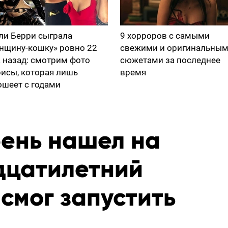
ли Берри сыграла
9 хорроров с самыми
нщину-кошку» ровно 22
свежими и оригинальны
а назад: смотрим фото
сюжетами за последнее
рисы, которая лишь
время
ошеет с годами
рень нашел на
дцатилетний
смог запустить