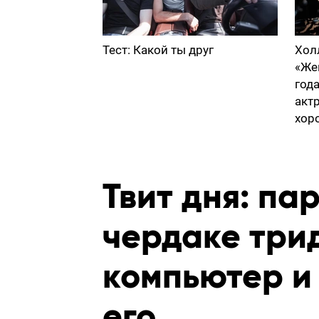
Тест: Какой ты друг
Хол
«Же
год
акт
хор
Твит дня: па
чердаке три
компьютер и 
его