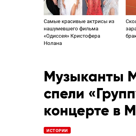
Самые красивые актрисы из
Ско
нашумевшего фильма
зар
«Одиссея» Кристофера
бра
Нолана
Музыканты Me
спели «Групп
концерте в М
ИСТОРИИ