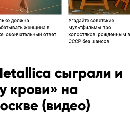
лько должна
Угадайте советские
абатывать женщина в
мультфильмы про
ке: окончательный ответ
холостяков: рожденным 
СССР без шансов!
tallica сыграли и
у крови» на
оскве (видео)