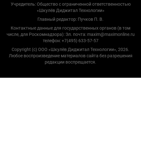
Учредитель: Общество с ограниченной ответственностью
«Шкулёв Диджитал Технологии»
Главный редактор: Пучков П. В.
Контактные данные для государственных органов (в том
числе, для Роскомнадзора): Эл. почта: maxim@maximonline.ru
телефон: +7(495) 633-57-57
Copyright (с) ООО «Шкулёв Диджитал Технологии», 2026.
Любое воспроизведение материалов сайта без разрешения
редакции воспрещается.