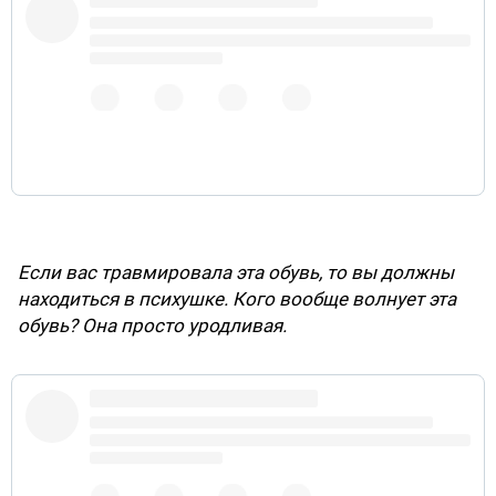
in a mental institution. Who cares about these shoes?
They're ugly.
#KatyPerry
#BlackFace
pic.twitter.com/ug4QLIgt9Y
12 февраля
2019 г.
Если вас травмировала эта обувь, то вы должны
находиться в психушке. Кого вообще волнует эта
обувь? Она просто уродливая.
I wonder if all of that has to do with Black history
month. I keep seeing them blackface things. Tbh those
shoes do not really fit blackface. They're just ugly ??‍♀️
12 февраля
2019 г.