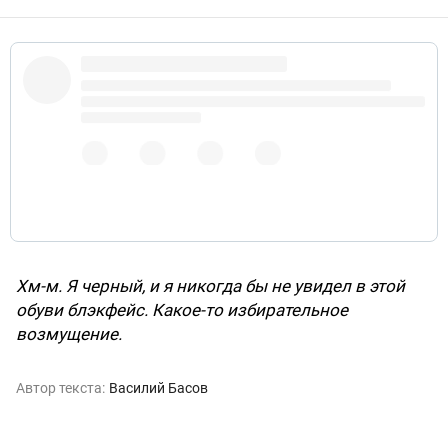
Umm... I’m black and I never would have thought
«blackface» upon looking at these shoes. There goes
that selective outrage again...
12 февраля 2019 г.
Хм-м. Я черный, и я никогда бы не увидел в этой
обуви блэкфейс. Какое-то избирательное
возмущение.
Автор текста:
Василий Басов