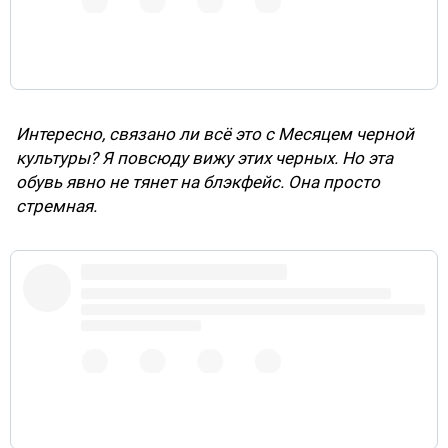
Интересно, связано ли всё это с Месяцeм черной
культуры? Я повсюду вижу этих черных. Но эта
обувь явно не тянет на блэкфейс. Она просто
стремная.
I don't see these as blackface. I just see some shoes
that aren't dope.
pic.twitter.com/zD6fbeoKEI
12 февраля 2019 г.