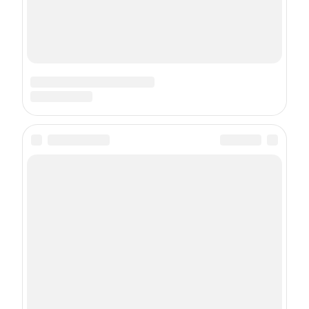
Учредитель: Общество с ограниченной ответственностью
«Шкулёв Диджитал Технологии»
Главный редактор: Пучков П. В.
Контактные данные для государственных органов (в том
числе, для Роскомнадзора): Эл. почта: maxim@maximonline.ru
телефон: +7(495) 633-57-57
Copyright (с) ООО «Шкулёв Диджитал Технологии», 2026.
Любое воспроизведение материалов сайта без разрешения
редакции воспрещается.