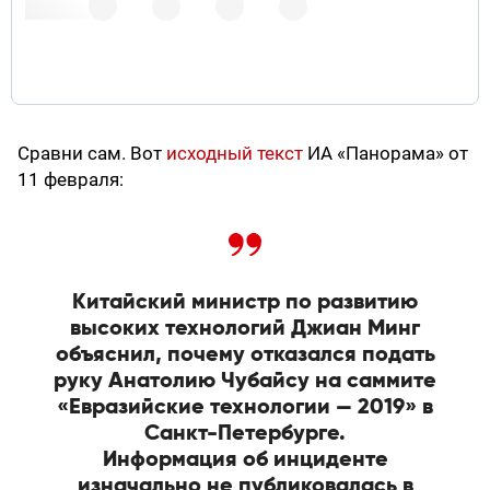
поступают) и вдруг вспомнил, как лично дарил
свою книгу вымышленному китайскому министру.
Мощный старик.
pic.twitter.com/k98LbF2YF4
Сравни сам. Вот
исходный текст
ИА «Панорама» от
18 февраля
11 февраля:
2019 г.
Китайский министр по развитию
высоких технологий Джиан Минг
объяснил, почему отказался подать
руку Анатолию Чубайсу на саммите
«Евразийские технологии — 2019» в
Санкт-Петербурге.
Информация об инциденте
изначально не публиковалась в