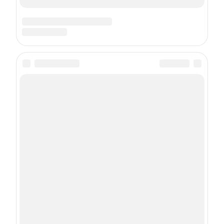
О проекте
Реклама
Пользовательское соглашение
Политика использования cookie-файлов
Рекомендательные технологии
Техподдержка
Сетевое издание Онлайн-журнал maximonline.ru
Регистрационный номер ЭЛ № ФС 77 - 78428
Зарегистрировано Федеральной службой по надзору в сфере
связи, информационных технологий и массовых
коммуникаций (Роскомнадзор) 29.05.2020 18+