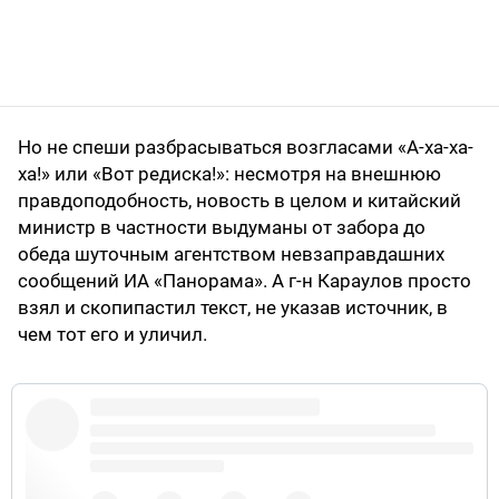
Но не спеши разбрасываться возгласами «А-ха-ха-
ха!» или «Вот редиска!»: несмотря на внешнюю
правдоподобность, новость в целом и китайский
министр в частности выдуманы от забора до
обеда шуточным агентством невзаправдашних
сообщений ИА «Панорама». А г-н Караулов просто
взял и скопипастил текст, не указав источник, в
чем тот его и уличил.
Один гражданин, считающийся известным
тележурналистом (
https://t.co/PZF3HboF5U
),
полностью процитировал наш материал (конечно
же без ссылки, настоящие журналисты только так и