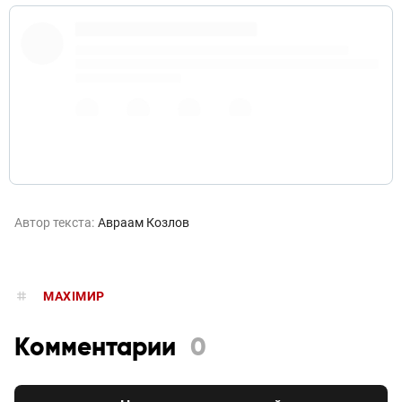
All of this talk about walls tonight...
#SOTU
pic.twitter.com/QFLAYHor0t
6 февраля
2019 г.
Автор текста:
Авраам Козлов
MAXIMИР
Комментарии
0