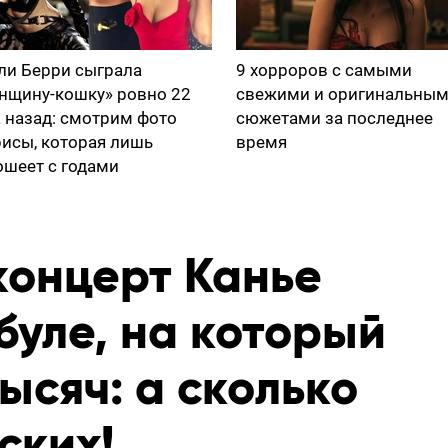
ли Берри сыграла
9 хорроров с самыми
нщину-кошку» ровно 22
свежими и оригинальны
а назад: смотрим фото
сюжетами за последнее
рисы, которая лишь
время
ошеет с годами
концерт Канье
буле, на который
ысяч: а сколько
ских!