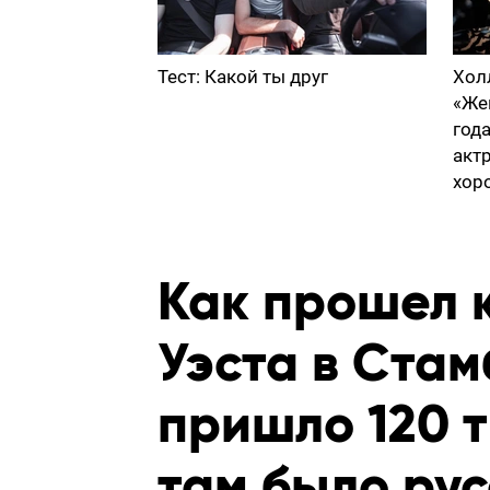
Тест: Какой ты друг
Хол
«Же
год
акт
хор
Как прошел 
Уэста в Стам
пришло 120 т
там было рус