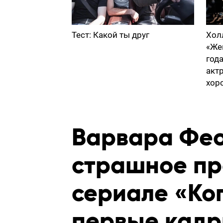
Тест: Какой ты друг
Хол
«Же
год
акт
хор
Варвара Фео
страшное пр
сериале «Ког
первые кадр