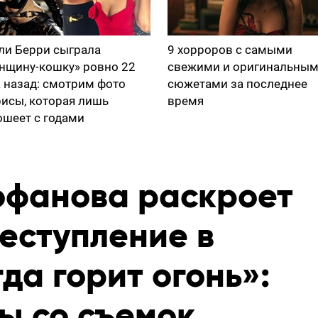
ли Берри сыграла
9 хорроров с самыми
нщину-кошку» ровно 22
свежими и оригинальны
а назад: смотрим фото
сюжетами за последнее
рисы, которая лишь
время
ошеет с годами
фанова раскроет
еступление в
да горит огонь»:
ы со съемок