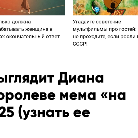
лько должна
Угадайте советские
абатывать женщина в
мультфильмы про гостей:
ке: окончательный ответ
не проходите, если росли 
СССР!
выглядит Диана
оролеве мема «на
5 (узнать ее