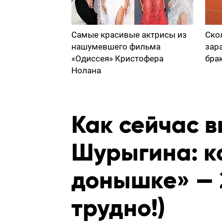
Самые красивые актрисы из
Ско
нашумевшего фильма
зар
«Одиссея» Кристофера
бра
Нолана
Как сейчас 
Шурыгина: к
донышке» — 2
трудно!)