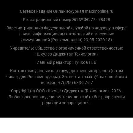
Сетевое издание Онлайн-журнал maximonline.ru
Регистрационный номер ЭЛ № ФС 77 - 78428
Зарегистрировано Федеральной службой по надзору в сфере
связи, информационных технологий и массовых
коммуникаций (Роскомнадзор) 29.05.2020 18+
Учредитель: Общество с ограниченной ответственностью
«Шкулёв Диджитал Технологии»
Главный редактор: Пучков П. В.
Контактные данные для государственных органов (в том
числе, для Роскомнадзора): Эл. почта: maxim@maximonline.ru
телефон: +7(495) 633-57-57
Copyright (с) ООО «Шкулёв Диджитал Технологии», 2026.
Любое воспроизведение материалов сайта без разрешения
редакции воспрещается.