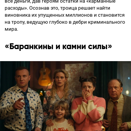
все деньги, дав героям остатки на «карманные
расходы». Осознав это, троица решает найти
виновника их упущенных миллионов и становится
на тропу, ведущую глубоко в дебри криминального
мира.
«Баранкины и камни силы»